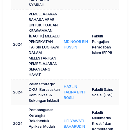
SYARIAH
PEMBELAJARAN
BAHASA ARAB
UNTUK TUJUAN
KEAGAMAAN
(BAUTK) MELALUI
Fakulti
PENDEKATAN
MD NOOR BIN
Pengajian
2024
TAFSIR LUGHAWI
HUSSIN
Peradaban
DALAM
Islam (FPPI)
MELESTARIKAN
PEMBELAJARAN
SEPANJANG
HAYAT
Pelan Strategik
HAZLIN
OKU : Berasaskan
Fakulti Sains
2024
FALINA BINTI
Komunikasi &
Sosial (FSS)
ROSLI
Sokongan Inklusif
Pembangunan
Fakulti
Kerangka
Multimedia
Rekabentuk
HELYAWATI
2024
Kreatif dan
Aplikasi Mudah
BAHARUDIN
Komputeran