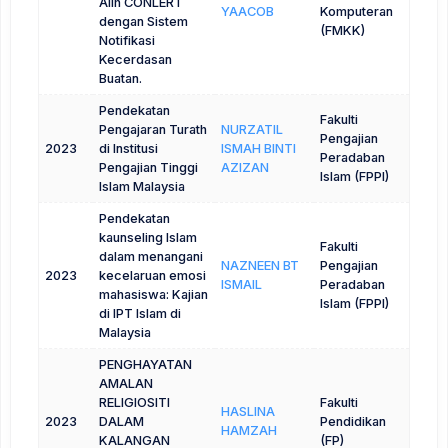
Alih CONLERT
YAACOB
Komputeran
dengan Sistem
(FMKK)
Notifikasi
Kecerdasan
Buatan.
Pendekatan
Fakulti
Pengajaran Turath
NURZATIL
Pengajian
2023
di Institusi
ISMAH BINTI
Peradaban
Pengajian Tinggi
AZIZAN
Islam (FPPI)
Islam Malaysia
Pendekatan
kaunseling Islam
Fakulti
dalam menangani
NAZNEEN BT
Pengajian
2023
kecelaruan emosi
ISMAIL
Peradaban
mahasiswa: Kajian
Islam (FPPI)
di IPT Islam di
Malaysia
PENGHAYATAN
AMALAN
RELIGIOSITI
Fakulti
HASLINA
2023
DALAM
Pendidikan
HAMZAH
KALANGAN
(FP)