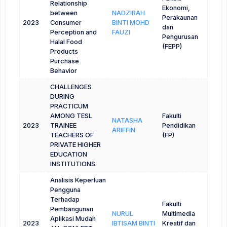
Relationship
Ekonomi,
between
NADZIRAH
Perakaunan
2023
Consumer
BINTI MOHD
dan
Perception and
FAUZI
Pengurusan
Halal Food
(FEPP)
Products
Purchase
Behavior
CHALLENGES
DURING
PRACTICUM
AMONG TESL
Fakulti
NATASHA
2023
TRAINEE
Pendidikan
ARIFFIN
TEACHERS OF
(FP)
PRIVATE HIGHER
EDUCATION
INSTITUTIONS.
Analisis Keperluan
Pengguna
Terhadap
Fakulti
Pembangunan
NURUL
Multimedia
Aplikasi Mudah
2023
IBTISAM BINTI
Kreatif dan