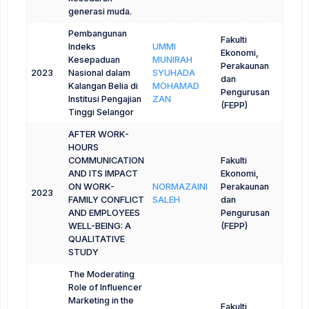
generasi muda.
Pembangunan
Fakulti
Indeks
UMMI
Ekonomi,
Kesepaduan
MUNIRAH
Perakaunan
2023
Nasional dalam
SYUHADA
dan
Kalangan Belia di
MOHAMAD
Pengurusan
Institusi Pengajian
ZAN
(FEPP)
Tinggi Selangor
AFTER WORK-
HOURS
COMMUNICATION
Fakulti
AND ITS IMPACT
Ekonomi,
ON WORK-
NORMAZAINI
Perakaunan
2023
FAMILY CONFLICT
SALEH
dan
AND EMPLOYEES
Pengurusan
WELL-BEING: A
(FEPP)
QUALITATIVE
STUDY
The Moderating
Role of Influencer
Marketing in the
Fakulti