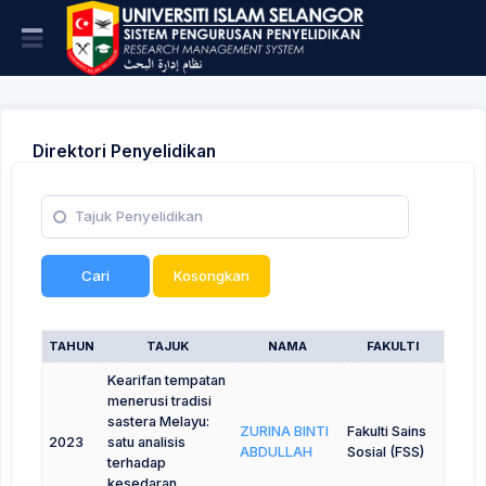
Direktori Penyelidikan
Cari
Kosongkan
TAHUN
TAJUK
NAMA
FAKULTI
Kearifan tempatan
menerusi tradisi
sastera Melayu:
ZURINA BINTI
Fakulti Sains
2023
satu analisis
ABDULLAH
Sosial (FSS)
terhadap
kesedaran