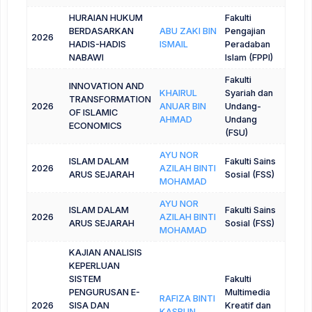
HURAIAN HUKUM
Fakulti
BERDASARKAN
ABU ZAKI BIN
Pengajian
2026
HADIS-HADIS
ISMAIL
Peradaban
NABAWI
Islam (FPPI)
Fakulti
INNOVATION AND
KHAIRUL
Syariah dan
TRANSFORMATION
2026
ANUAR BIN
Undang-
OF ISLAMIC
AHMAD
Undang
ECONOMICS
(FSU)
AYU NOR
ISLAM DALAM
Fakulti Sains
2026
AZILAH BINTI
ARUS SEJARAH
Sosial (FSS)
MOHAMAD
AYU NOR
ISLAM DALAM
Fakulti Sains
2026
AZILAH BINTI
ARUS SEJARAH
Sosial (FSS)
MOHAMAD
KAJIAN ANALISIS
KEPERLUAN
SISTEM
Fakulti
PENGURUSAN E-
Multimedia
RAFIZA BINTI
2026
SISA DAN
Kreatif dan
KASBUN