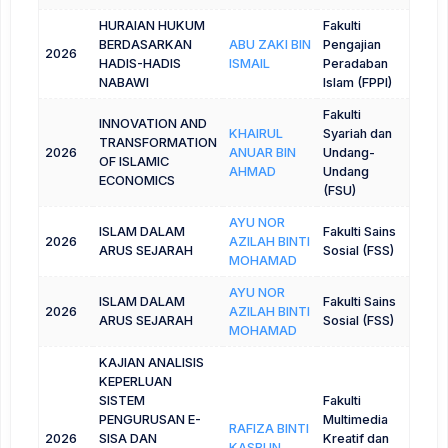
HURAIAN HUKUM
Fakulti
BERDASARKAN
ABU ZAKI BIN
Pengajian
2026
HADIS-HADIS
ISMAIL
Peradaban
NABAWI
Islam (FPPI)
Fakulti
INNOVATION AND
KHAIRUL
Syariah dan
TRANSFORMATION
2026
ANUAR BIN
Undang-
OF ISLAMIC
AHMAD
Undang
ECONOMICS
(FSU)
AYU NOR
ISLAM DALAM
Fakulti Sains
2026
AZILAH BINTI
ARUS SEJARAH
Sosial (FSS)
MOHAMAD
AYU NOR
ISLAM DALAM
Fakulti Sains
2026
AZILAH BINTI
ARUS SEJARAH
Sosial (FSS)
MOHAMAD
KAJIAN ANALISIS
KEPERLUAN
SISTEM
Fakulti
PENGURUSAN E-
Multimedia
RAFIZA BINTI
2026
SISA DAN
Kreatif dan
KASBUN