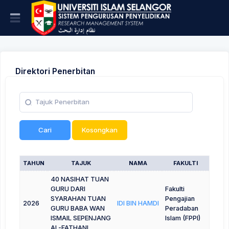
Direktori Penerbitan
Cari
Kosongkan
TAHUN
TAJUK
NAMA
FAKULTI
40 NASIHAT TUAN
GURU DARI
Fakulti
SYARAHAN TUAN
Pengajian
2026
IDI BIN HAMDI
GURU BABA WAN
Peradaban
ISMAIL SEPENJANG
Islam (FPPI)
AL-FATHANI