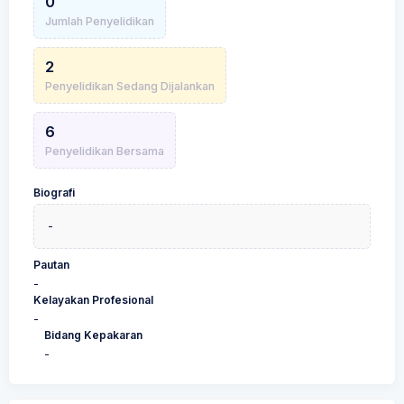
0
Jumlah Penyelidikan
2
Penyelidikan Sedang Dijalankan
6
Penyelidikan Bersama
Biografi
-
Pautan
-
Kelayakan Profesional
-
Bidang Kepakaran
-