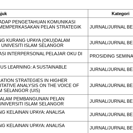
ajuk
Kategori
RHADAP PENGETAHUAN KOMUNIKASI
 MEMPERKASAKAN PELAN STRATEGIK
JURNAL/JURNAL B
NG KURANG UPAYA (OKU)DALAM
JURNAL/JURNAL B
UNIVESITI ISLAM SELANGOR
SI INTERPERSONAL PELAJAR OKU DI
PROSIDING SEMIN
S LEARNING: A SUSTAINABLE
JURNAL/JURNAL B
ATION STRATEGIES IN HIGHER
ITATIVE ANALYSIS ON THE VOICE OF
JURNAL/JURNAL B
M SELANGOR (UIS)
 DALAM PEMBANGUNAN PELAN
JURNAL/JURNAL B
 UNIVERSITI ISLAM SELANGOR
G KELAINAN UPAYA: ANALISA
JURNAL/JURNAL B
G KELAINAN UPAYA: ANALISA
JURNAL/JURNAL B