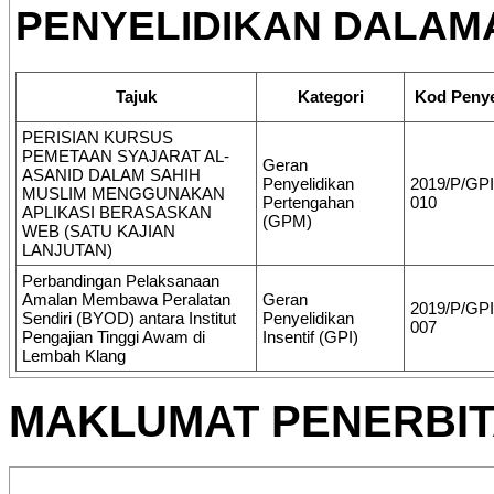
PENYELIDIKAN DALAMA
Tajuk
Kategori
Kod Penye
PERISIAN KURSUS
PEMETAAN SYAJARAT AL-
Geran
ASANID DALAM SAHIH
Penyelidikan
2019/P/GP
MUSLIM MENGGUNAKAN
Pertengahan
010
APLIKASI BERASASKAN
(GPM)
WEB (SATU KAJIAN
LANJUTAN)
Perbandingan Pelaksanaan
Amalan Membawa Peralatan
Geran
2019/P/GPI
Sendiri (BYOD) antara Institut
Penyelidikan
007
Pengajian Tinggi Awam di
Insentif (GPI)
Lembah Klang
MAKLUMAT PENERBI